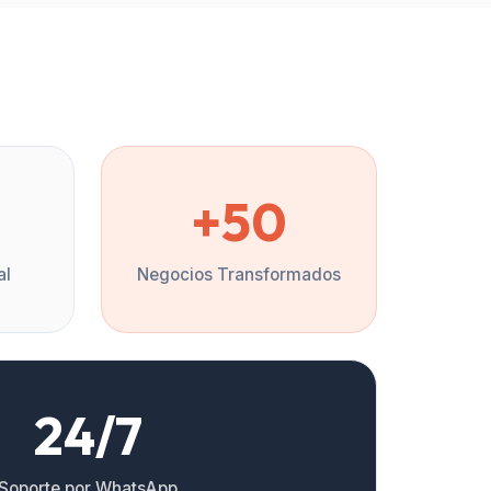
%
+50
al
Negocios Transformados
24/7
Soporte por WhatsApp