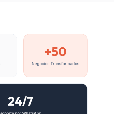
%
+50
al
Negocios Transformados
24/7
Soporte por WhatsApp