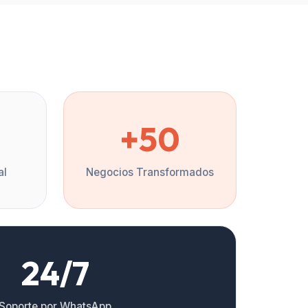
%
+50
al
Negocios Transformados
24/7
Soporte por WhatsApp