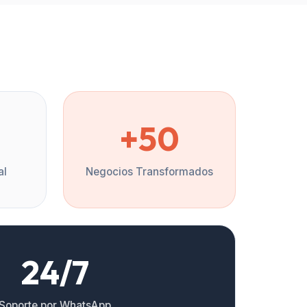
%
+50
al
Negocios Transformados
24/7
Soporte por WhatsApp