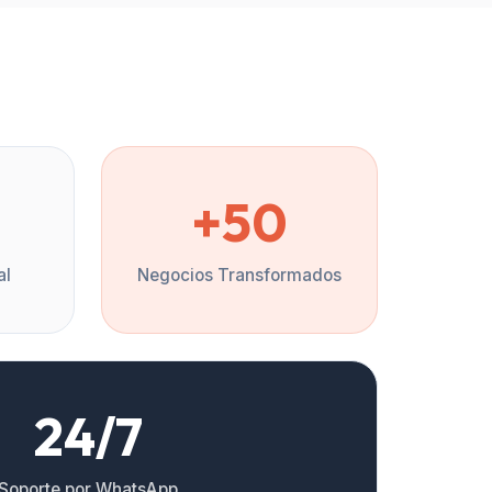
%
+50
al
Negocios Transformados
24/7
Soporte por WhatsApp