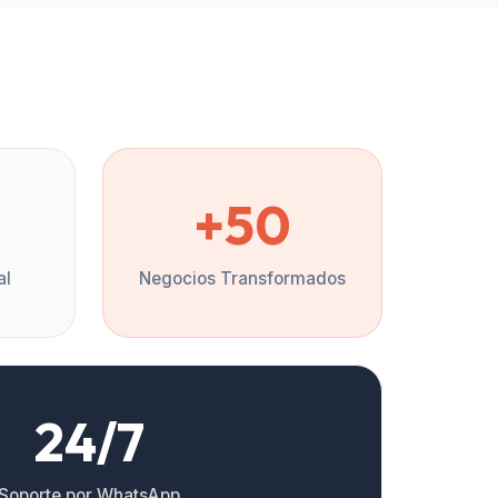
%
+50
al
Negocios Transformados
24/7
Soporte por WhatsApp