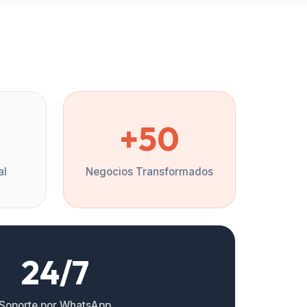
%
+50
al
Negocios Transformados
24/7
Soporte por WhatsApp