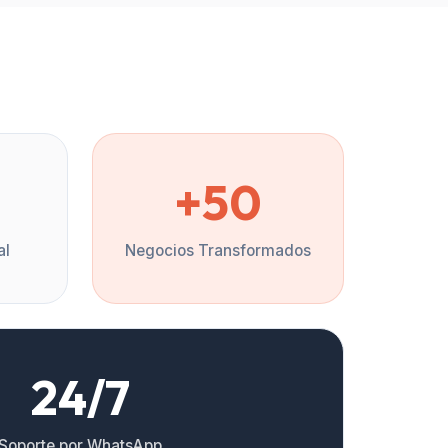
%
+50
al
Negocios Transformados
24/7
Soporte por WhatsApp