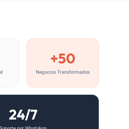
%
+50
al
Negocios Transformados
24/7
Soporte por WhatsApp