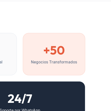
%
+50
al
Negocios Transformados
24/7
Soporte por WhatsApp