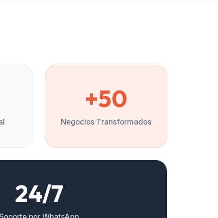
%
+50
al
Negocios Transformados
24/7
Soporte por WhatsApp