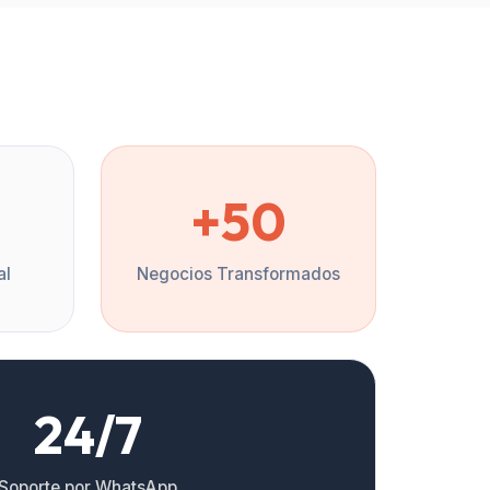
%
+50
al
Negocios Transformados
24/7
Soporte por WhatsApp