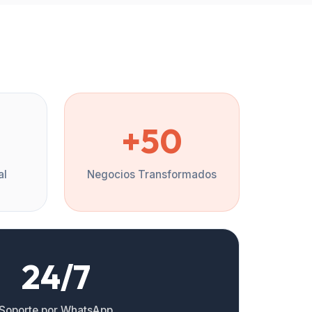
%
+50
al
Negocios Transformados
24/7
Soporte por WhatsApp