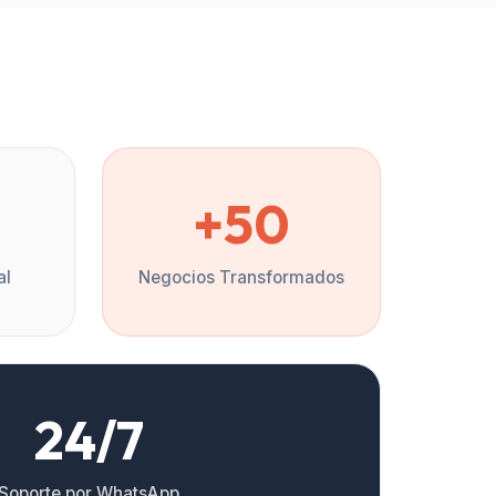
%
+50
al
Negocios Transformados
24/7
Soporte por WhatsApp