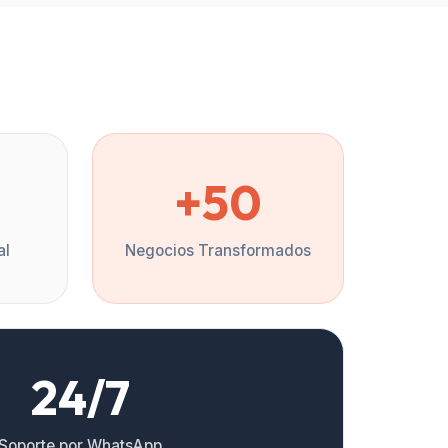
%
+50
al
Negocios Transformados
24/7
Soporte por WhatsApp