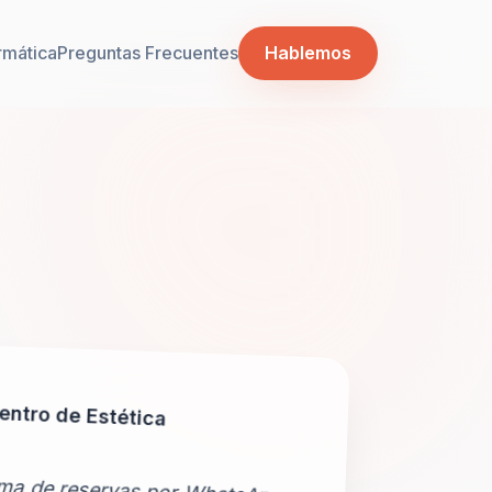
rmática
Preguntas Frecuentes
Hablemos
entro de Estética
ema de reservas por WhatsApp es
villa. Mis clientas reservan su
ualquier hora y yo tengo la agenda