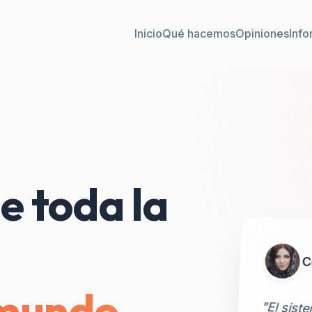
Inicio
Qué hacemos
Opiniones
Info
e toda la
C
 mundo
"El sist
una mara
cita a c