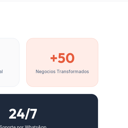
%
+50
al
Negocios Transformados
24/7
Soporte por WhatsApp