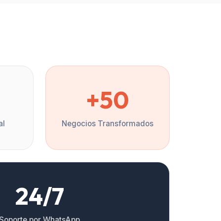
%
+50
al
Negocios Transformados
24/7
Soporte por WhatsApp