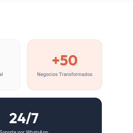
%
+50
al
Negocios Transformados
24/7
Soporte por WhatsApp