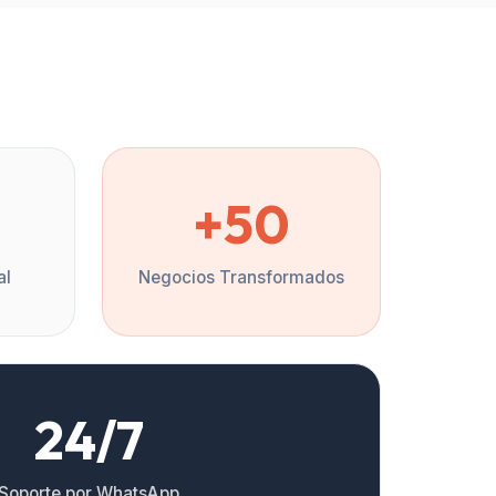
%
+50
al
Negocios Transformados
24/7
Soporte por WhatsApp