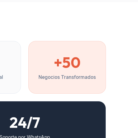
%
+50
al
Negocios Transformados
24/7
Soporte por WhatsApp