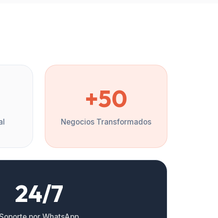
%
+50
al
Negocios Transformados
24/7
Soporte por WhatsApp