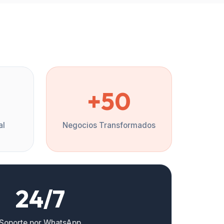
%
+50
al
Negocios Transformados
24/7
Soporte por WhatsApp