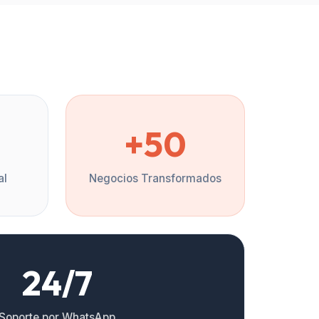
%
+50
al
Negocios Transformados
24/7
Soporte por WhatsApp