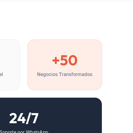
%
+50
al
Negocios Transformados
24/7
Soporte por WhatsApp