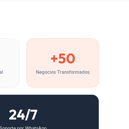
%
+50
al
Negocios Transformados
24/7
Soporte por WhatsApp