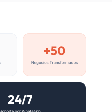
%
+50
al
Negocios Transformados
24/7
Soporte por WhatsApp