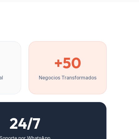
%
+50
al
Negocios Transformados
24/7
Soporte por WhatsApp