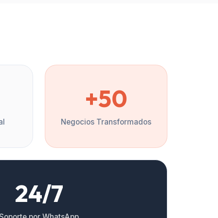
%
+50
al
Negocios Transformados
24/7
Soporte por WhatsApp