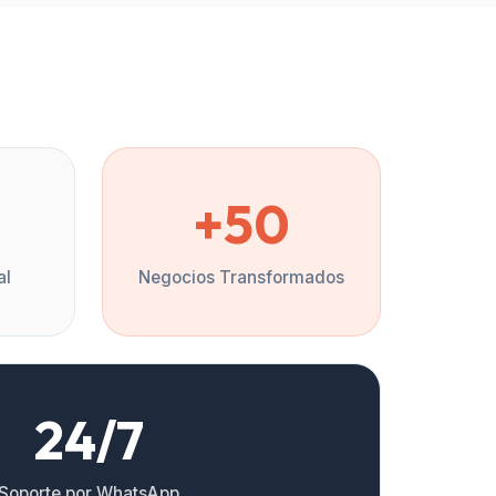
%
+50
al
Negocios Transformados
24/7
Soporte por WhatsApp