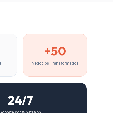
%
+50
al
Negocios Transformados
24/7
Soporte por WhatsApp