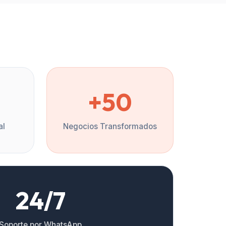
%
+50
al
Negocios Transformados
24/7
Soporte por WhatsApp