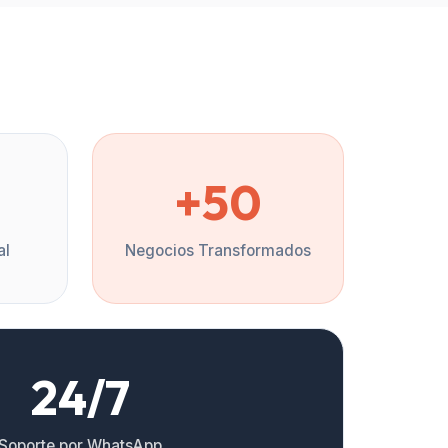
%
+50
al
Negocios Transformados
24/7
Soporte por WhatsApp