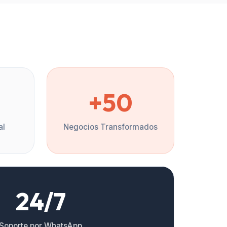
%
+50
al
Negocios Transformados
24/7
Soporte por WhatsApp